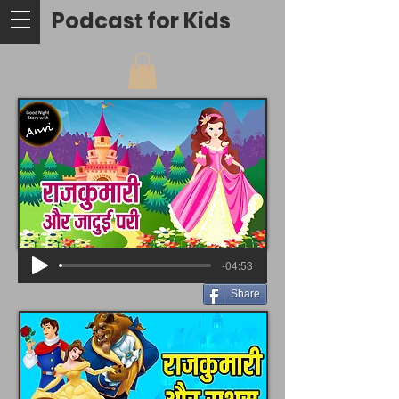
Podcas
for Kids
t
-04:53
Share